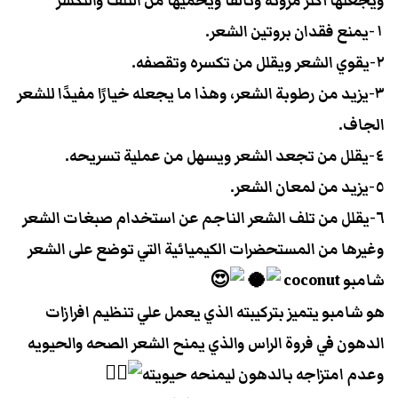
ويجعلها أكثر مرونة وتألقا ويحميها من التلف والتكسر
١-يمنع فقدان بروتين الشعر.
٢-يقوي الشعر ويقلل من تكسره وتقصفه.
٣-يزيد من رطوبة الشعر، وهذا ما يجعله خيارًا مفيدًا للشعر
الجاف.
٤-يقلل من تجعد الشعر ويسهل من عملية تسريحه.
٥-يزيد من لمعان الشعر.
٦-يقلل من تلف الشعر الناجم عن استخدام صبغات الشعر
وغيرها من المستحضرات الكيميائية التي توضع على الشعر
شامبو coconut
هو شامبو يتميز بتركيبته الذي يعمل علي تنظيم افرازات
الدهون في فروة الراس والذي يمنح الشعر الصحه والحيويه
وعدم امتزاجه بالدهون ليمنحه حيويته