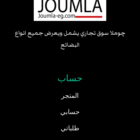
چوملا سوق تجاري يشمل ويعرض جميع انواع
البضائع
حساب
المتجر
حسابي
طلباتي