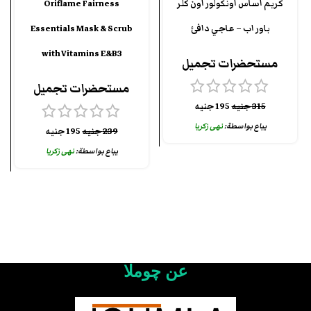
كريم اساس اونكولور اون كلر
Oriflame Fairness
باور اب – عاجي دافئ
Essentials Mask & Scrub
with Vitamins E&B3
مستحضرات تجميل
مستحضرات تجميل
315
جنيه
195
جنيه
يباع بواسطة:
نهى زكريا
239
جنيه
195
جنيه
يباع بواسطة:
نهى زكريا
عن چوملا