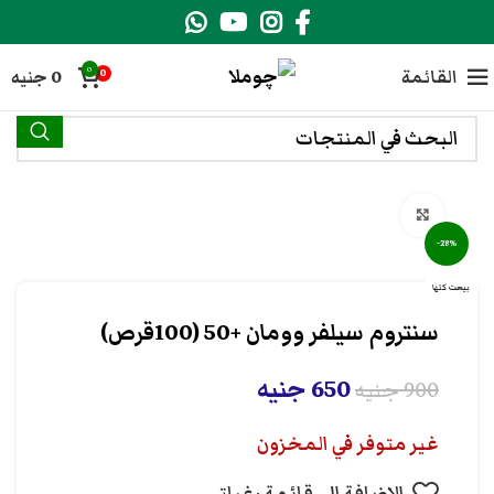
0
القائمة
0
جنيه
0
انقر هنا لتكبير الصورة
-28%
بيعت كلها
سنتروم سيلفر وومان +50 (100قرص)
650
جنيه
900
جنيه
غير متوفر في المخزون