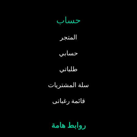
حساب
المتجر
حسابي
طلباتي
سلة المشتريات
قائمة رغباتى
روابط هامة