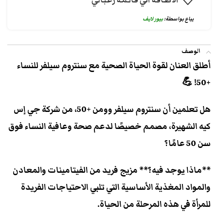
الاضافة الي قائمة رغباتي
يباع بواسطة:
بيور لايف
الوصف
أطلق العنان لقوة الحياة الصحية مع سنتروم سيلفر للنساء
+50! 💪
هل تعلمين أن سنتروم سيلفر وومن +50، من شركة جي إس
كيه الشهيرة، مصمم خصيصًا لدعم صحة وعافية النساء فوق
سن 50 عامًا؟
**ماذا يوجد فيه؟** مزيج فريد من الفيتامينات والمعادن
والمواد المغذية الأساسية التي تلبي الاحتياجات الفريدة
للمرأة في هذه المرحلة من الحياة.