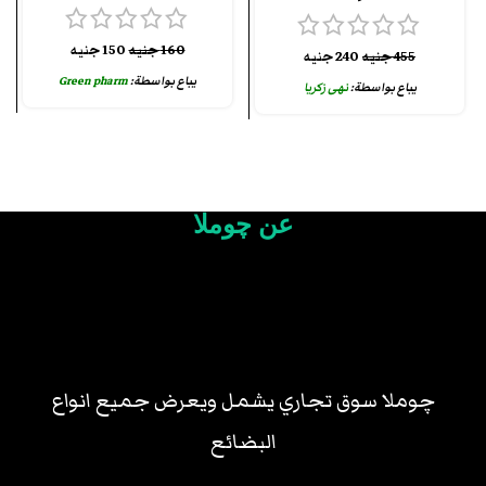
160
جنيه
150
جنيه
455
جنيه
240
جنيه
يباع بواسطة:
Green pharm
يباع بواسطة:
نهى زكريا
عن چوملا
چوملا سوق تجاري يشمل ويعرض جميع انواع
البضائع