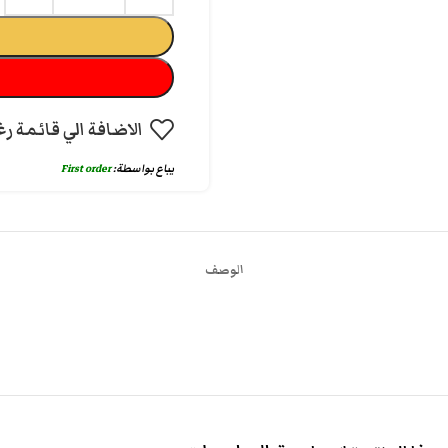
الاضافة الي قائمة رغ
يباع بواسطة:
First order
الوصف