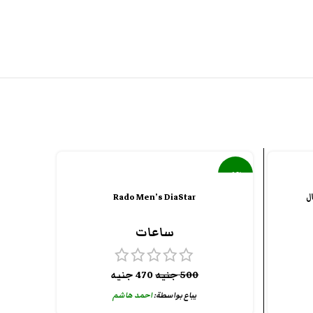
-6%
ل
Rado Men’s DiaStar
ساعات
500
جنيه
470
جنيه
يباع بواسطة:
احمد هاشم