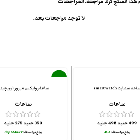
المراجعات
هذا المنتج ترك مراجعة.
لا توجد مراجعات بعد.
-21%
اعه سمارت smart watch
ساعة روليكس ميرور اوريچينا
ساعات
ساعات
499
جنيه
498
جنيه
350
جنيه
275
جنيه
يباع بواسطة:
M.A
يباع بواسطة:
dep MARKT