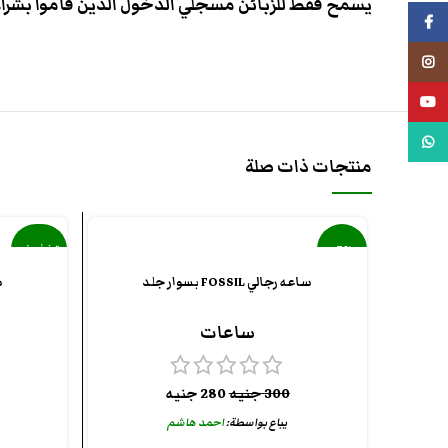
يسمح فقط للزبائن مسجلي الدخول الذين قاموا بشراء 
فيسبوك
انستجرام
يوتيوب
واتس اب
منتجات ذات صلة
-7%
تخفيض
ساعه رجالي FOSSIL بسوار جلد
س
جديد
ساعات
300
جنيه
280
جنيه
يباع بواسطة:
احمد هاشم