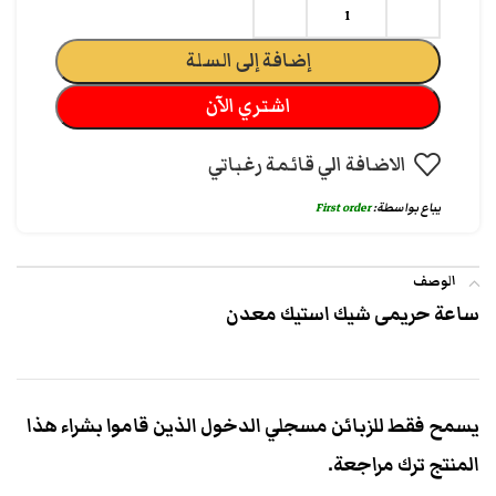
إضافة إلى السلة
اشتري الآن
الاضافة الي قائمة رغباتي
يباع بواسطة:
First order
الوصف
ساعة حريمى شيك استيك معدن
يسمح فقط للزبائن مسجلي الدخول الذين قاموا بشراء هذا
المنتج ترك مراجعة.