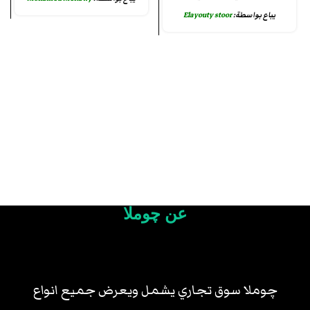
يباع بواسطة:
Elayouty stoor
عن چوملا
چوملا سوق تجاري يشمل ويعرض جميع انواع