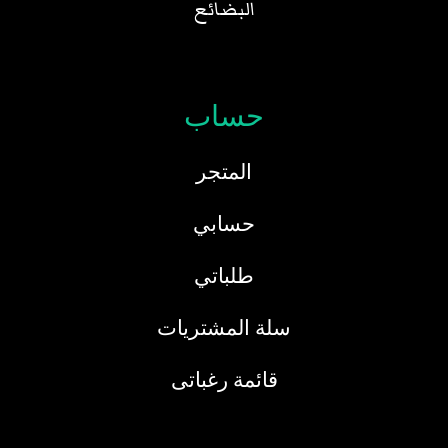
البضائع
حساب
المتجر
حسابي
طلباتي
سلة المشتريات
قائمة رغباتى