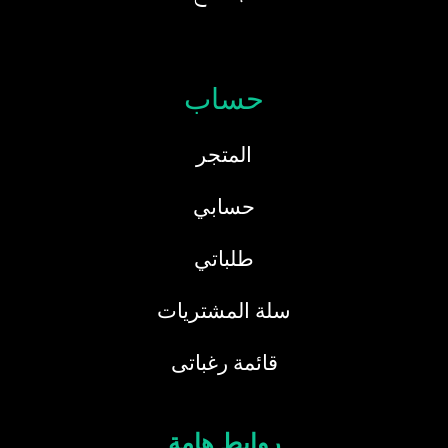
حساب
المتجر
حسابي
طلباتي
سلة المشتريات
قائمة رغباتى
روابط هامة