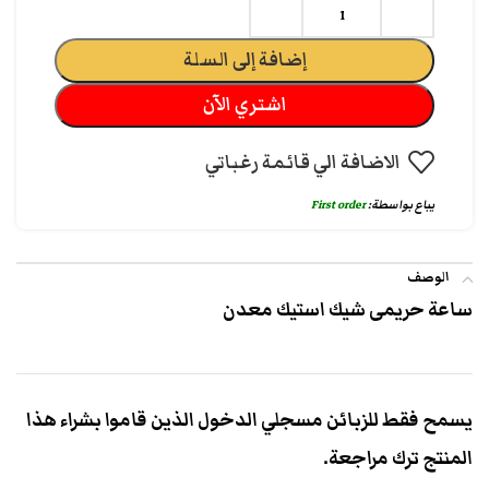
إضافة إلى السلة
اشتري الآن
الاضافة الي قائمة رغباتي
يباع بواسطة:
First order
الوصف
ساعة حريمى شيك استيك معدن
يسمح فقط للزبائن مسجلي الدخول الذين قاموا بشراء هذا
المنتج ترك مراجعة.