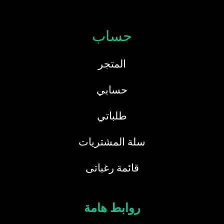
حساب
المتجر
حسابي
طلباتي
سلة المشتريات
قائمة رغباتى
روابط هامة