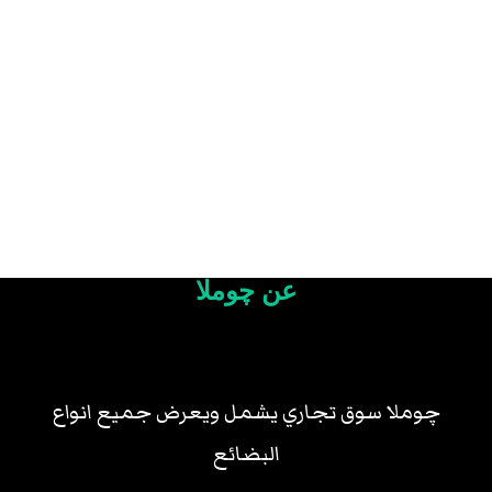
عن چوملا
چوملا سوق تجاري يشمل ويعرض جميع انواع
البضائع