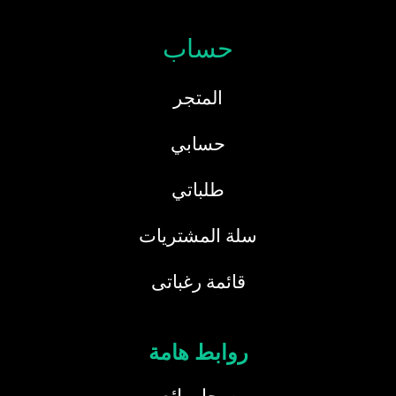
حساب
المتجر
حسابي
طلباتي
سلة المشتريات
قائمة رغباتى
روابط هامة