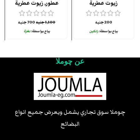
زيوت عطرية
عطور
,
زيوت عطرية
200
جنيه
1,100
جنيه
700
جنيه
يباع بواسطة:
رانكين
يباع بواسطة:
نغزة
عن چوملا
چوملا سوق تجاري يشمل ويعرض جميع انواع
البضائع