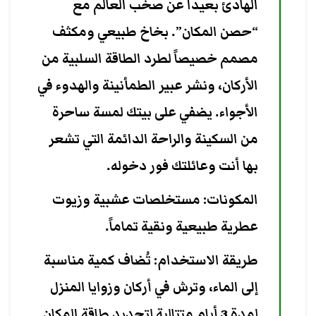
الهادئ بعيداً عن صخب العالم مع
“حصن المكان”. بخاخ طبيعي ومكثف
مصمم خصيصاً لطرد الطاقة السلبية من
الأركان، ونشر عبير الطمأنينة والهدوء في
الأجواء. يضفي على بيتك لمسة ساحرة
من السكينة والراحة الدائمة التي تشعر
بها أنت وعائلتك فور دخوله.
المكونات: مستخلصات عشبية وزيوت
عطرية طبيعية ونقية تماماً.
طريقة الاستخدام: تُضاف كمية مناسبة
إلى الماء، وترش في أركان وزوايا المنزل
لمدة 3 أيام متتالية لتجديد طاقة المكان