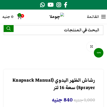
0
القائمة
0
جنيه
0
انقر هنا لتكبير الصورة
-16%
رشاش الظهر اليدوي (Knapsack Manual
Sprayer) سعة 16 لتر
840
جنيه
1,000
جنيه