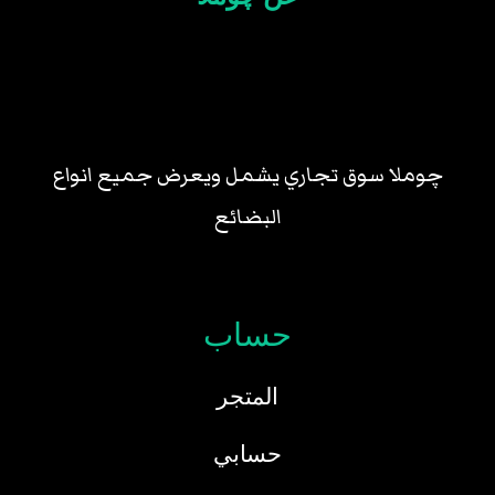
چوملا سوق تجاري يشمل ويعرض جميع انواع
البضائع
حساب
المتجر
حسابي