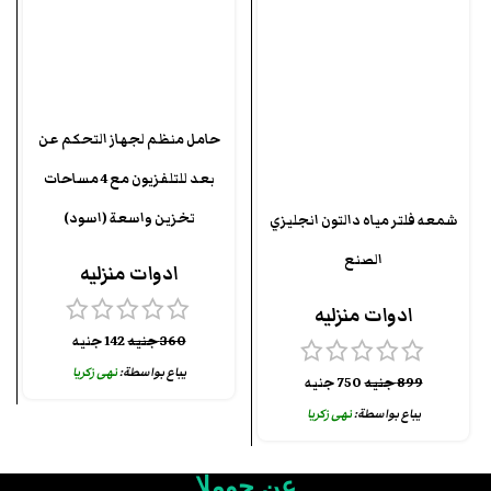
حامل منظم لجهاز التحكم عن
بعد للتلفزيون مع 4 مساحات
تخزين واسعة (اسود)
شمعه فلتر مياه دالتون انجليزي
الصنع
ادوات منزليه
ادوات منزليه
360
جنيه
142
جنيه
يباع بواسطة:
نهى زكريا
899
جنيه
750
جنيه
يباع بواسطة:
نهى زكريا
عن چوملا