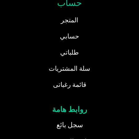
حساب
المتجر
حسابي
طلباتي
سلة المشتريات
قائمة رغباتى
روابط هامة
سجل بائع