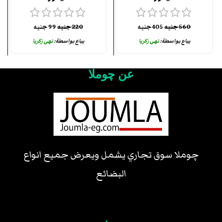
560
جنيه
405
جنيه
220
جنيه
99
جنيه
يباع بواسطة:
نهى زكريا
يباع بواسطة:
نهى زكريا
عن چوملا
چوملا سوق تجاري يشمل ويعرض جميع انواع
البضائع