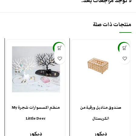
لا توجد مراجعات بعد.
منتجات ذات صلة
-55%
-28%
صندوق مناديل ورقية من
منظم اكسسوارات شجرة My
الكريستال
Little Deer
ديكور
ديكور