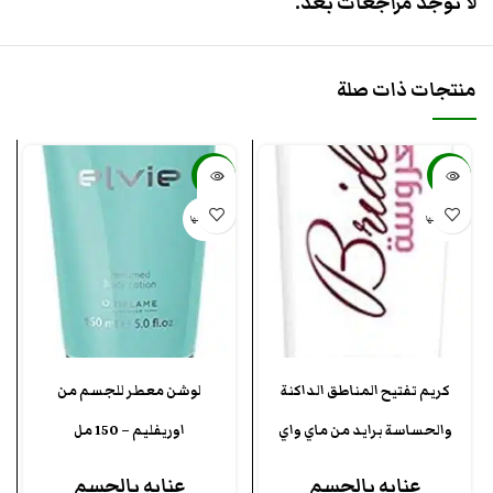
لا توجد مراجعات بعد.
منتجات ذات صلة
-32%
-50%
بيعت كلها
بيعت كلها
كريم تفتيح المناطق الداكنة
لوشن معطر للجسم من
والحساسة برايد من ماي واي
اوريفليم – 150 مل
عنايه بالجسم
عنايه بالجسم