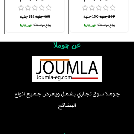
299
جنيه
150
جنيه
465
جنيه
314
جنيه
يباع بواسطة:
نهى زكريا
يباع بواسطة:
نهى زكريا
عن چوملا
چوملا سوق تجاري يشمل ويعرض جميع انواع
البضائع