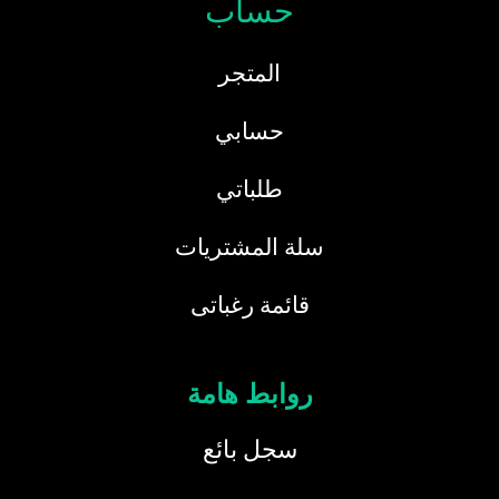
حساب
المتجر
حسابي
طلباتي
سلة المشتريات
قائمة رغباتى
روابط هامة
سجل بائع