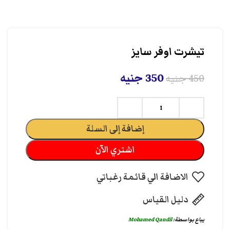
تيشرت اوفر سايز
350
جنيه
450
جنيه
إضافة إلى السلة
اشتري الآن
الاضافة الي قائمة رغباتي
دليل القياس
يباع بواسطة:
Mohamed Qandil