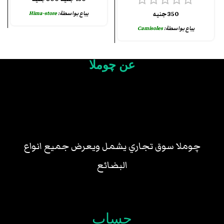
يباع بواسطة:
Hima-store
350
جنيه
يباع بواسطة:
Camisoles
عن چوملا
چوملا سوق تجاري يشمل ويعرض جميع انواع
البضائع
حساب