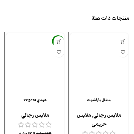
منتجات ذات صلة
-33%
بنطال باراشوت
هودي vegeta
ملابس رجالي
,
ملابس
ملابس رجالي
حريمي
450
جنيه
300
جنيه