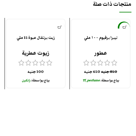
منتجات ذات صلة
-24%
ليبرا برفيوم ١٠٠ ملي
زيت برتقال عبوة 15 ملي
عطور
زيوت عطرية
850
جنيه
650
جنيه
100
جنيه
يباع بواسطة:
Tf_perfume
يباع بواسطة:
رانكين