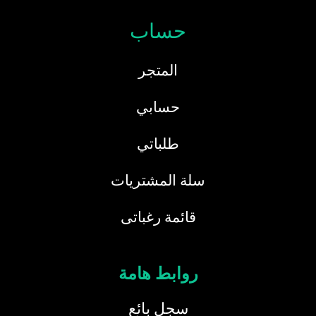
حساب
المتجر
حسابي
طلباتي
سلة المشتريات
قائمة رغباتى
روابط هامة
سجل بائع