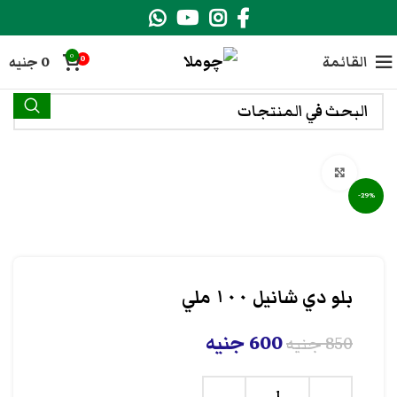
0
القائمة
0
جنيه
0
انقر هنا لتكبير الصورة
-29%
بلو دي شانيل ١٠٠ ملي
600
جنيه
850
جنيه