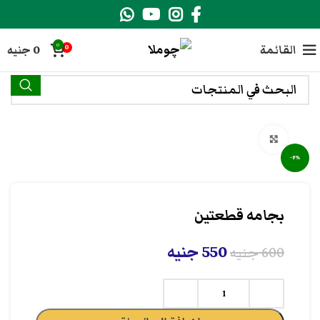
0
القائمة
0
جنيه
0
انقر هنا لتكبير الصورة
-8%
بجامه قطعتين
550
جنيه
600
جنيه