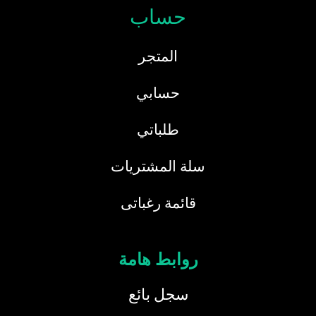
حساب
المتجر
حسابي
طلباتي
سلة المشتريات
قائمة رغباتى
روابط هامة
سجل بائع