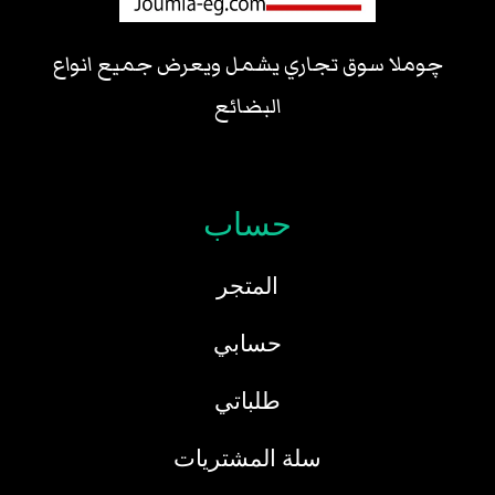
چوملا سوق تجاري يشمل ويعرض جميع انواع
البضائع
حساب
المتجر
حسابي
طلباتي
سلة المشتريات