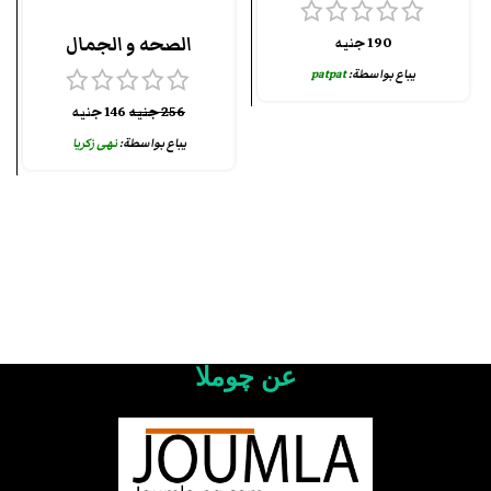
الصحه و الجمال
190
جنيه
يباع بواسطة:
patpat
256
جنيه
146
جنيه
يباع بواسطة:
نهى زكريا
عن چوملا