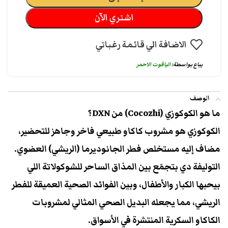
اشتري الآن
الاضافة الي قائمة رغباتي
يباع بواسطة:
الياقوت الاحمر
الوصف
ما هو الكوكوزي (Cocozhi) من DXN؟
​الكوكوزي هو مشروب كاكاو طبيعي فاخر وجاهز للتحضير،
مضاف إليه مستخلص فطر الجانوديرما (الريشي) العضوي.
التوليفة دي بتجمَع بين المذاق الساحر للشوكولاتة اللي
بيحبها الكبار والأطفال، وبين الفوائد الصحية العميقة للفطر
الريشي، مما يجعله البديل الصحي المثالي لمشروبات
الكاكاو السكرية المنتشرة في الأسواق.