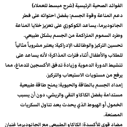
​الفوائد الصحية الرئيسية (شرح مبسط للعملاء)
​دعم المناعة وقوة الجسم: بفضل احتوائه على فطر
الجانوديرما، يساعد الكوكوزي على تعزيز خلايا المناعة
وطرد السموم المتراكمة من الجسم بشكل طبيعي.
​تحسين التركيز والوظائف الإدراكية: يعتبر مشروباً مثالياً
للطلاب والأطفال أثناء فترات المذاكرة؛ لأنه يساعد على
تنشيط الدورة الدموية وزيادة تدفق الأكسجين للدماغ، مما
يرفع من مستويات الاستيعاب والتركيز.
​إمداد الجسم بالطاقة والحيوية: يمنح طاقة طبيعية
مستدامة بفضل الكاكاو النقي والريشي، دون أن يسبب
الخمول أو الهبوط الذي يحدث بعد تناول السكريات
المصنعة.
​مضاد قوي للأكسدة: الكاكاو الطبيعي مع الجانوديرما غنيان