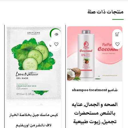
منتجات ذات صلة
-43%
بيعت كلها
شامبو shampoo treatment
الصحه و الجمال
,
عنايه
بالشعر
,
مستحضرات
كيس ماسك جيل بخلاصة الخيار
تجميل
,
زيوت طبيعية
لاف ناتشر من اوريفليم