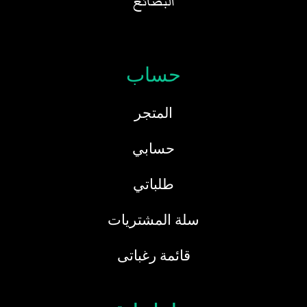
البضائع
حساب
المتجر
حسابي
طلباتي
سلة المشتريات
قائمة رغباتى