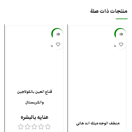
منتجات ذات صلة
-41%
-37%
بيعت كلها
بيعت كلها
قناع العين بالكولاجين
والكريستال
عنايه بالبشره
منظف الوجه ميلك اند هانى