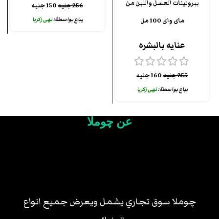
ببروتينات العسل واللبن من
256
جنيه
150
جنيه
يباع بواسطة:
نهى زكريا
ماى واى 100 مل
عنايه بالبشره
255
جنيه
160
جنيه
يباع بواسطة:
نهى زكريا
عن چوملا
چوملا سوق تجاري يشمل ويعرض جميع انواع