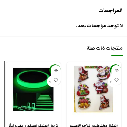
المراجعات
لا توجد مراجعات بعد.
منتجات ذات صلة
-48%
-63%
بيعت كلها
بيعت كلها
اشكال مغناطيس تلاجه الاصليه
2 رول استيكر فسفوري يضىء ليلًا