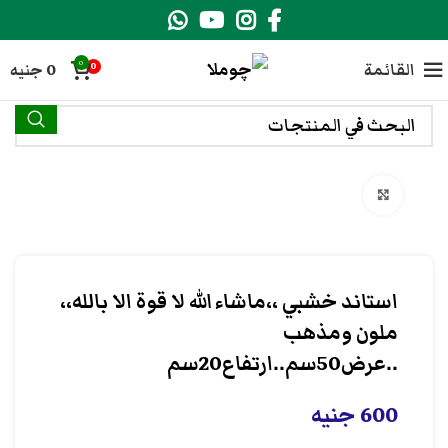
0
القائمة
0
جنيه
0
انقر هنا لتكبير الصورة
استاند خشبي ،،ماشاء الله لا قوة الا بالله،،
ملون ومذهب
..عرض50سم..ارتفاع20سم
600
جنيه