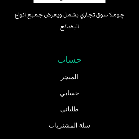
چوملا سوق تجاري يشمل ويعرض جميع انواع
البضائع
حساب
المتجر
حسابي
طلباتي
سلة المشتريات