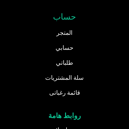
حساب
المتجر
حسابي
طلباتي
سلة المشتريات
قائمة رغباتى
روابط هامة