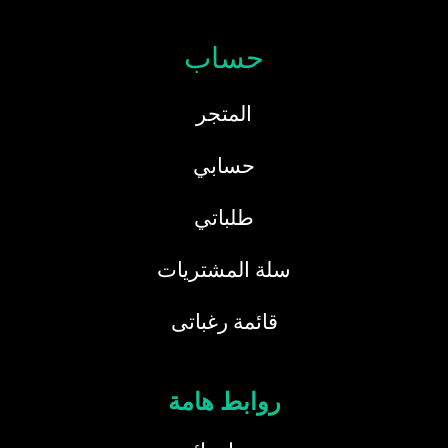
حساب
المتجر
حسابي
طلباتي
سلة المشتريات
قائمة رغباتى
روابط هامة