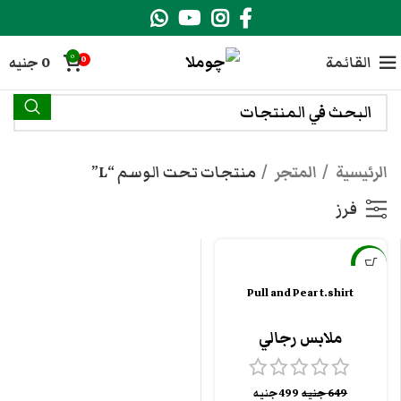
0
القائمة
0
جنيه
0
الرئيسية
المتجر
منتجات تحت الوسم “L”
فرز
-23%
Pull and Pear t.shirt
ملابس رجالي
649
جنيه
499
جنيه