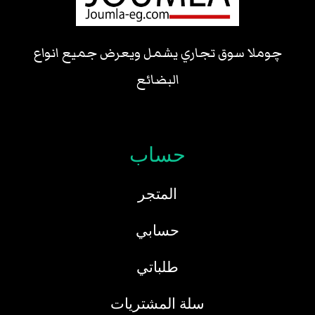
چوملا سوق تجاري يشمل ويعرض جميع انواع
البضائع
حساب
المتجر
حسابي
طلباتي
سلة المشتريات