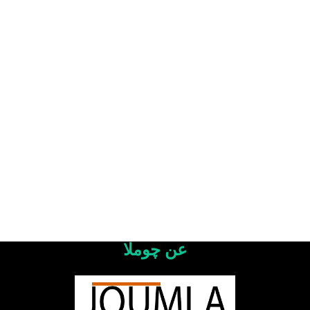
عن چوملا