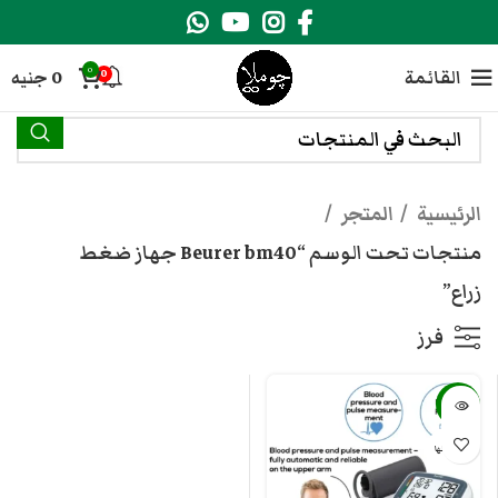
0
القائمة
0
جنيه
0
الرئيسية
المتجر
منتجات تحت الوسم “Beurer bm40 جهاز ضغط
زراع”
فرز
-18%
بيعت كلها