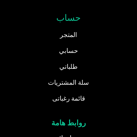
حساب
المتجر
حسابي
طلباتي
سلة المشتريات
قائمة رغباتى
روابط هامة