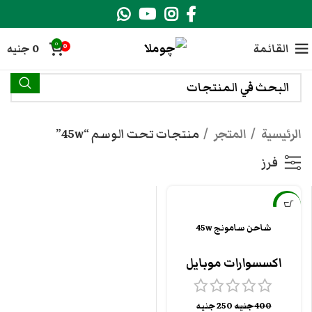
0
القائمة
0
جنيه
0
الرئيسية
المتجر
منتجات تحت الوسم “45w”
فرز
-38%
شاحن سامونج 45w
اكسسوارات موبايل
400
جنيه
250
جنيه