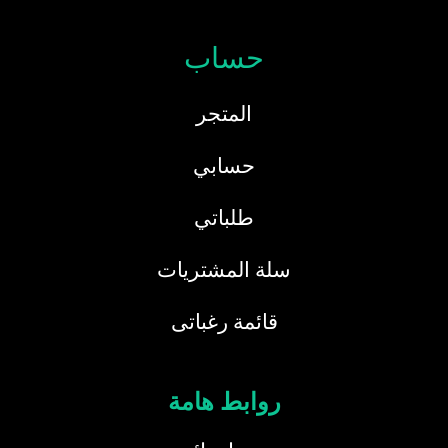
حساب
المتجر
حسابي
طلباتي
سلة المشتريات
قائمة رغباتى
روابط هامة