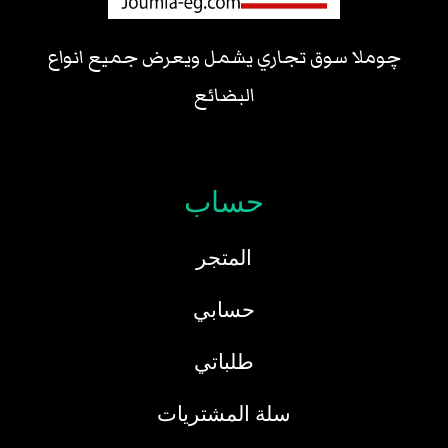
چوملا سوق تجاري يشمل ويعرض جميع انواع
البضائع
حساب
المتجر
حسابي
طلباتي
سلة المشتريات