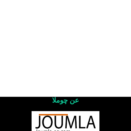
عن چوملا