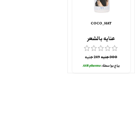
COCO_HAT
عنايه بالشعر
300
جنيه
249
جنيه
يباع بواسطة:
ASR pharma