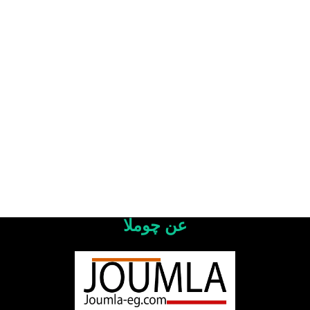
عن چوملا