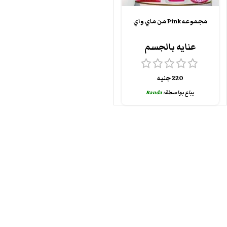
مجموعه Pink من ماي واي
عنايه بالجسم
220
جنيه
يباع بواسطة:
Randa