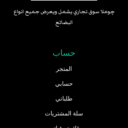
چوملا سوق تجاري يشمل ويعرض جميع انواع
البضائع
حساب
المتجر
حسابي
طلباتي
سلة المشتريات