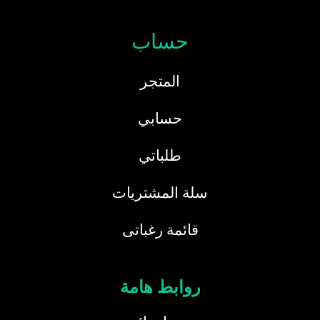
حساب
المتجر
حسابي
طلباتي
سلة المشتريات
قائمة رغباتى
روابط هامة