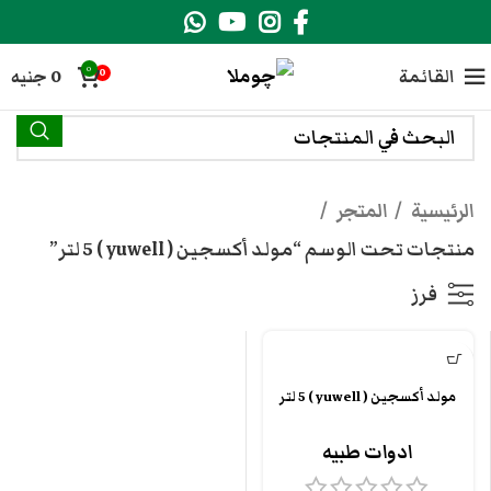
0
القائمة
0
جنيه
0
الرئيسية
المتجر
منتجات تحت الوسم “مولد أكسجين ( yuwell ) 5 لتر”
فرز
مولد أكسجين ( yuwell ) 5 لتر
ادوات طبيه