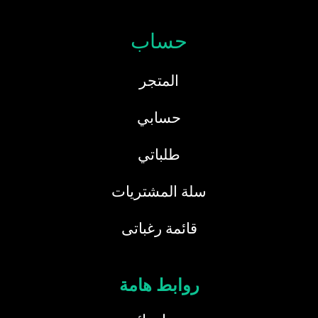
حساب
المتجر
حسابي
طلباتي
سلة المشتريات
قائمة رغباتى
روابط هامة