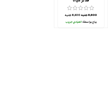
فلاتر مياه
8,800
جنيه
8,400
جنيه
يباع بواسطة:
العيادي جروب