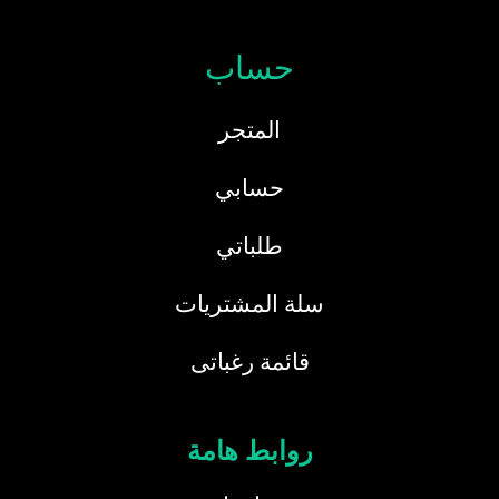
حساب
المتجر
حسابي
طلباتي
سلة المشتريات
قائمة رغباتى
روابط هامة