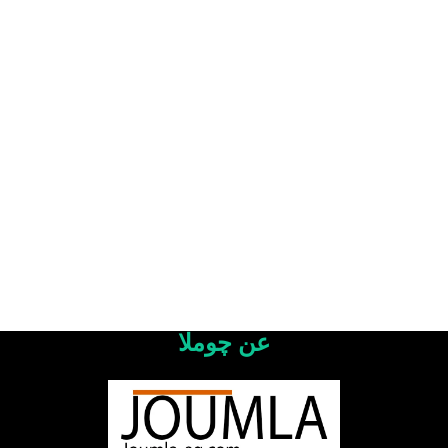
عن چوملا