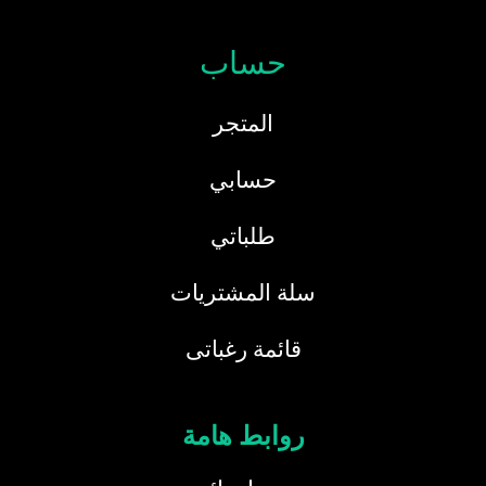
حساب
المتجر
حسابي
طلباتي
سلة المشتريات
قائمة رغباتى
روابط هامة