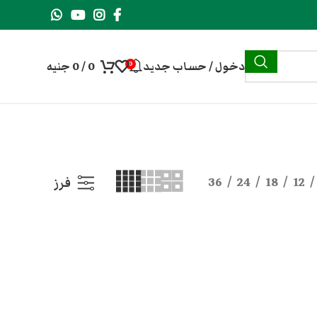
دخول / حساب جديد
0
/
0
جنيه
0
36
24
18
12
فرز