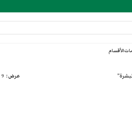
مات
الأقسام
بشرة”
عرض
9