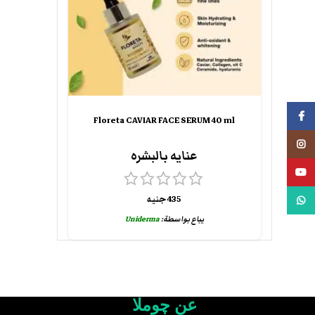
فيسبوك
Floreta CAVIAR FACE SERUM 40 ml
انستجرام
عنايه بالبشره
يوتيوب
435
جنيه
واتس اب
يباع بواسطة:
Uniderma
عن چوملا