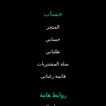
حساب
المتجر
حسابي
طلباتي
سلة المشتريات
قائمة رغباتى
روابط هامة