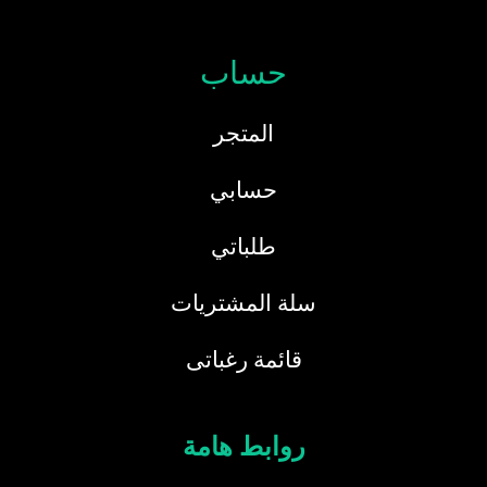
حساب
المتجر
حسابي
طلباتي
سلة المشتريات
قائمة رغباتى
روابط هامة