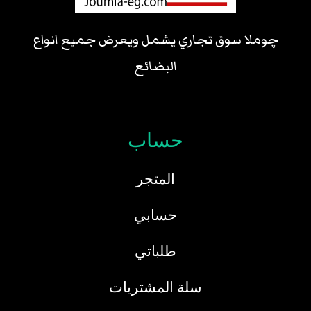
چوملا سوق تجاري يشمل ويعرض جميع انواع
البضائع
حساب
المتجر
حسابي
طلباتي
سلة المشتريات