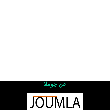
عن چوملا