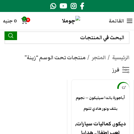
0
القائمة
0
جنيه
0
الرئيسية
المتجر
منتجات تحت الوسم “زينة”
فرز
-21%
أباجورة باندا سيليكون — نجوم
جديد
بتلف ونور هادي للنوم
ديكور
,
كماليات سيارات
,
لعب اطفال
,
هدايا