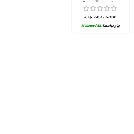
700
جنيه
550
جنيه
يباع بواسطة:
Mohamed Ali