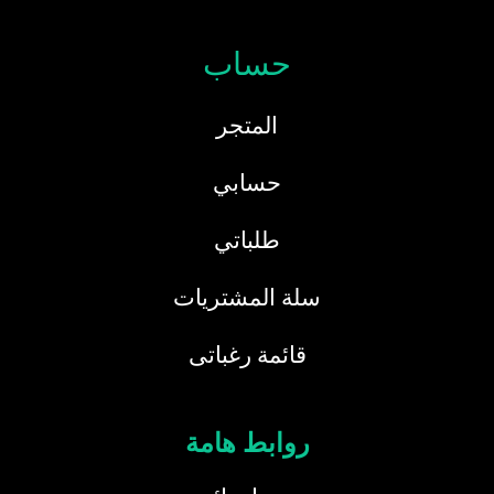
حساب
المتجر
حسابي
طلباتي
سلة المشتريات
قائمة رغباتى
روابط هامة