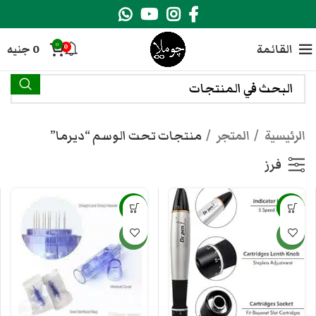
0
القائمة
0
جنيه
0
الرئيسية
المتجر
منتجات تحت الوسم “ديرما”
فرز
-17%
-17%
جديد
جديد