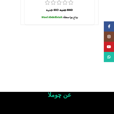
840
جنيه
440
جنيه
يباع بواسطة:
Wael Abdelfatah
فيسبوك
انستجرام
يوتيوب
واتس اب
عن چوملا