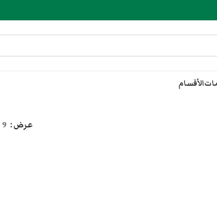
مات
الأقسام
عرض
9