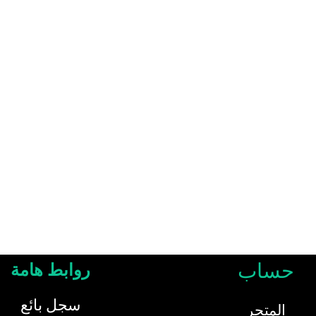
حساب
روابط هامة
سجل بائع
المتجر