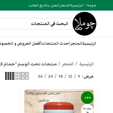
جوملا – الرئيسية
المتجر
اتصل بنا
تتبع الطلب
الرئيسية
المتجر
احدث المنتجات
أفضل العروض و الخصو
الرئيسية
المتجر
منتجات تحت الوسم “حمام كريم
عرض
9
12
18
24
36
-28%
بيعت كل
ها