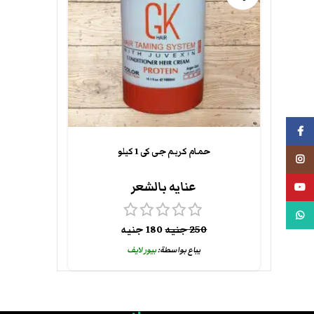
فيسبوك
حمام كريم جى كى 1 كيلو
انستجرام
عنايه بالشعر
يوتيوب
واتس اب
250
جنيه
180
جنيه
يباع بواسطة:
بيور لايف