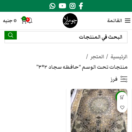
0
القائمة
0
جنيه
0
الرئيسية
المتجر
منتجات تحت الوسم “حافظه سجاد ٢*٣”
فرز
-10%