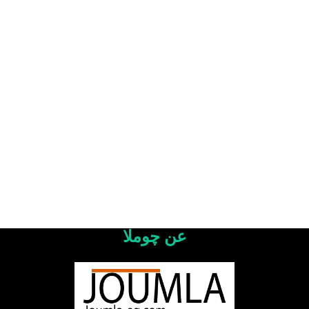
عن چوملا