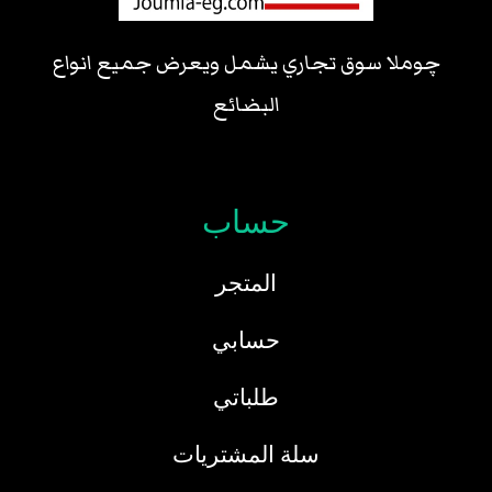
چوملا سوق تجاري يشمل ويعرض جميع انواع
البضائع
حساب
المتجر
حسابي
طلباتي
سلة المشتريات