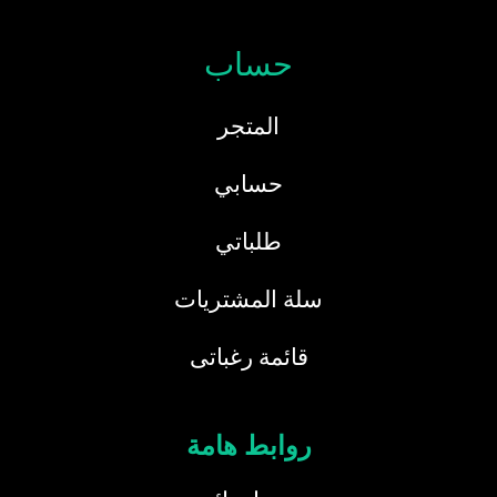
حساب
المتجر
حسابي
طلباتي
سلة المشتريات
قائمة رغباتى
روابط هامة