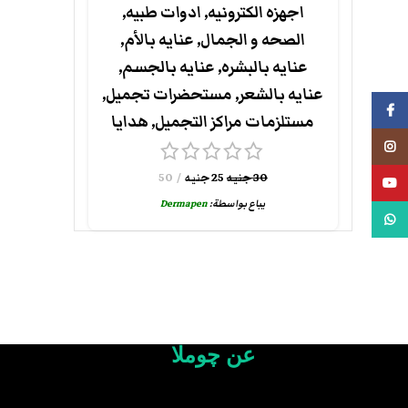
اجهزه الكترونيه
,
ادوات طبيه
,
الصحه و الجمال
,
عنايه بالأم
,
عنايه بالبشره
,
عنايه بالجسم
,
عنايه بالشعر
,
مستحضرات تجميل
,
فيسبوك
مستلزمات مراكز التجميل
,
هدايا
انستجرام
30
جنيه
25
جنيه
50
يوتيوب
يباع بواسطة:
Dermapen
واتس اب
عن چوملا