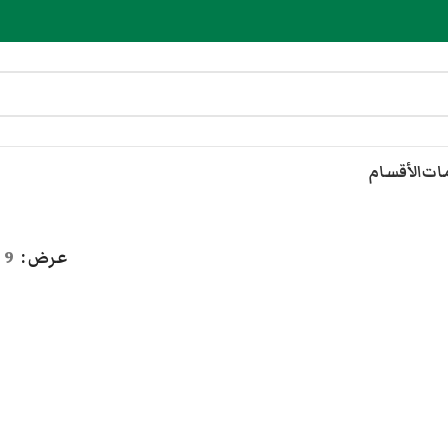
مات
الأقسام
عرض
9