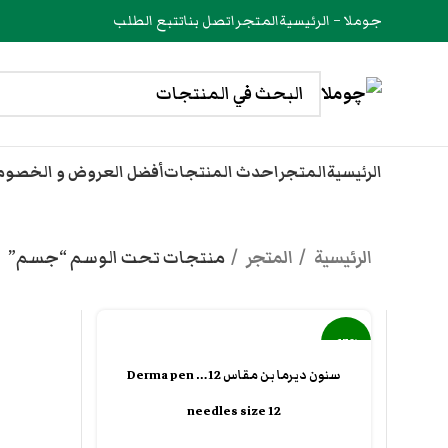
جوملا – الرئيسية
المتجر
اتصل بنا
تتبع الطلب
الرئيسية
المتجر
احدث المنتجات
أفضل العروض و الخصو
الرئيسية
المتجر
منتجات تحت الوسم “جسم”
-17%
سنون ديرما بن مقاس 12… Derma pen
جديد
needles size 12