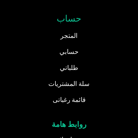
حساب
المتجر
حسابي
طلباتي
سلة المشتريات
قائمة رغباتى
روابط هامة