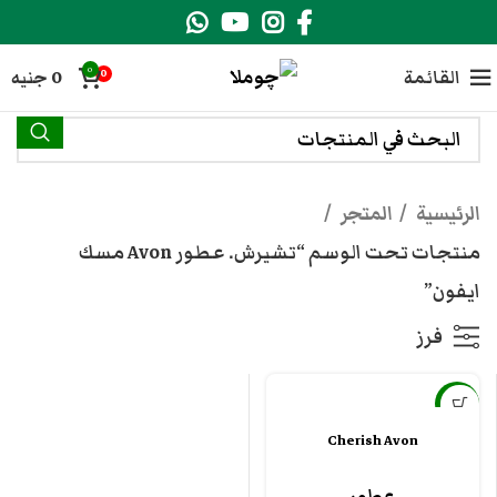
0
القائمة
0
جنيه
0
الرئيسية
المتجر
منتجات تحت الوسم “تشيرش. عطور Avon مسك
ايفون”
فرز
-54%
Cherish Avon