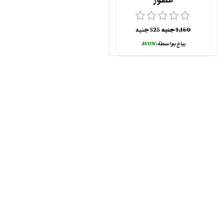
عطور
1,150
جنيه
525
جنيه
يباع بواسطة:
AVON