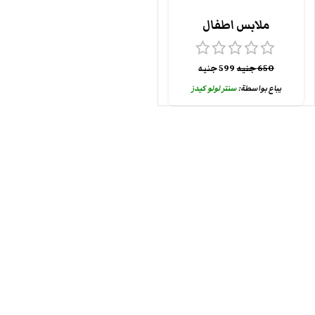
ملابس اطفال
650
جنيه
599
جنيه
يباع بواسطة:
سنتر لولو كيدز