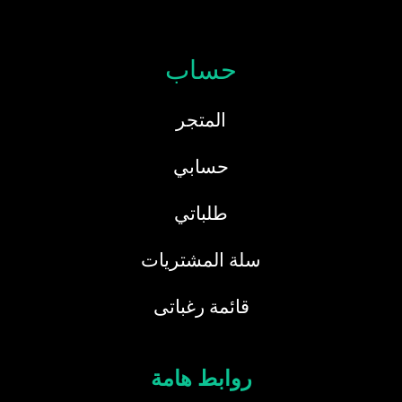
حساب
المتجر
حسابي
طلباتي
سلة المشتريات
قائمة رغباتى
روابط هامة