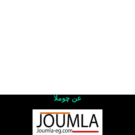
عن چوملا