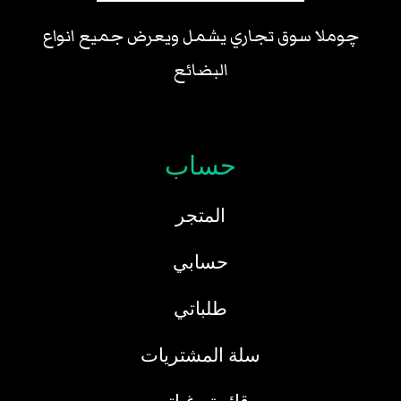
چوملا سوق تجاري يشمل ويعرض جميع انواع
البضائع
حساب
المتجر
حسابي
طلباتي
سلة المشتريات