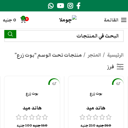
0
القائمة
0
جنيه
0
الرئيسية
المتجر
منتجات تحت الوسم “بوت زرع”
فرز
-33%
-29%
بوت زرع
بوت زرع
هاند ميد
هاند ميد
350
جنيه
250
جنيه
150
جنيه
100
جنيه