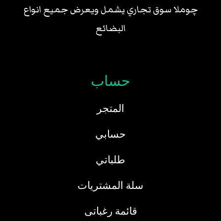
چوملا سوق تجاري يشمل ويعرض جميع انواع
البضائع
حساب
المتجر
حسابي
طلباتي
سلة المشتريات
قائمة رغباتى